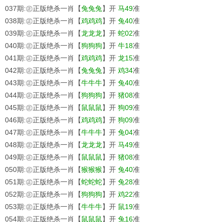
037期:㊣正版绝杀一肖【
兔兔兔
】开
马49
准
038期:㊣正版绝杀一肖【
鸡鸡鸡
】开
兔40
准
039期:㊣正版绝杀一肖【
龙龙龙
】开
蛇02
准
040期:㊣正版绝杀一肖【
狗狗狗
】开
牛18
准
041期:㊣正版绝杀一肖【
鸡鸡鸡
】开
龙15
准
042期:㊣正版绝杀一肖【
兔兔兔
】开
鸡34
准
043期:㊣正版绝杀一肖【
牛牛牛
】开
兔40
准
044期:㊣正版绝杀一肖【
狗狗狗
】开
猪08
准
045期:㊣正版绝杀一肖【
鼠鼠鼠
】开
狗09
准
046期:㊣正版绝杀一肖【
鸡鸡鸡
】开
狗09
准
047期:㊣正版绝杀一肖【
牛牛牛
】开
兔04
准
048期:㊣正版绝杀一肖【
龙龙龙
】开
马49
准
049期:㊣正版绝杀一肖【
鼠鼠鼠
】开
猪08
准
050期:㊣正版绝杀一肖【
猴猴猴
】开
兔40
准
051期:㊣正版绝杀一肖【
蛇蛇蛇
】开
兔28
准
052期:㊣正版绝杀一肖【
狗狗狗
】开
鸡22
准
053期:㊣正版绝杀一肖【
牛牛牛
】开
鼠19
准
054期:㊣正版绝杀一肖【
鼠鼠鼠
】开
兔16
准