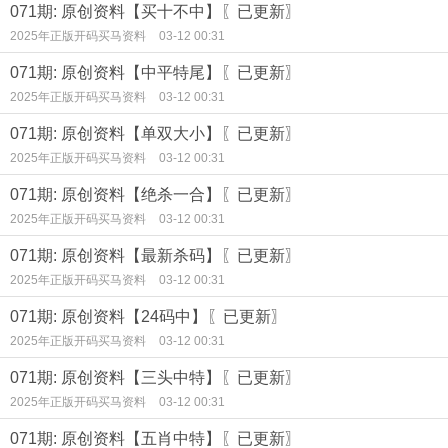
071期: 原创资料【买十不中】〖已更新〗
2025年正版开码买马资料
03-12 00:31
071期: 原创资料【中平特尾】〖已更新〗
2025年正版开码买马资料
03-12 00:31
071期: 原创资料【单双大小】〖已更新〗
2025年正版开码买马资料
03-12 00:31
071期: 原创资料【绝杀一合】〖已更新〗
2025年正版开码买马资料
03-12 00:31
071期: 原创资料【最新杀码】〖已更新〗
2025年正版开码买马资料
03-12 00:31
071期: 原创资料【24码中】〖已更新〗
2025年正版开码买马资料
03-12 00:31
071期: 原创资料【三头中特】〖已更新〗
2025年正版开码买马资料
03-12 00:31
071期: 原创资料【五肖中特】〖已更新〗